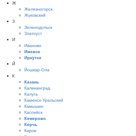
Ж
Железногорск
Жуковский
З
Зеленодольск
Златоуст
И
Иваново
Ижевск
Иркутск
Й
Йошкар-Ола
К
Казань
Калининград
Калуга
Каменск-Уральский
Камышин
Каспийск
Кемерово
Керчь
Киров