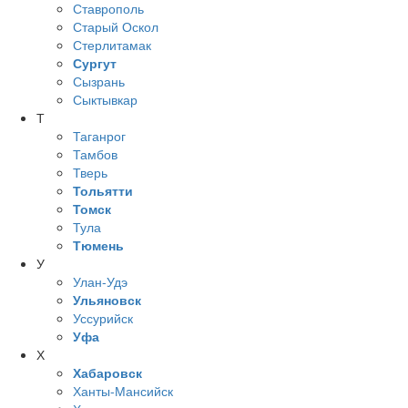
Ставрополь
Старый Оскол
Стерлитамак
Сургут
Сызрань
Сыктывкар
Т
Таганрог
Тамбов
Тверь
Тольятти
Томск
Тула
Тюмень
У
Улан-Удэ
Ульяновск
Уссурийск
Уфа
Х
Хабаровск
Ханты-Мансийск