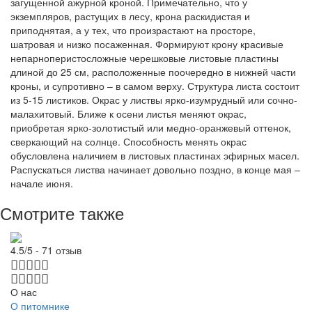
загущенной ажурной кроной. Примечательно, что у
экземпляров, растущих в лесу, крона раскидистая и
приподнятая, а у тех, что произрастают на просторе,
шатровая и низко посаженная. Формируют крону красивые
непарноперистосложные черешковые листовые пластины
длиной до 25 см, расположенные поочередно в нижней части
кроны, и супротивно – в самом верху. Структура листа состоит
из 5-15 листиков. Окрас у листвы ярко-изумрудный или сочно-
малахитовый. Ближе к осени листья меняют окрас,
приобретая ярко-золотистый или медно-оранжевый оттенок,
сверкающий на солнце. Способность менять окрас
обусловлена наличием в листовых пластинах эфирных масел.
Распускаться листва начинает довольно поздно, в конце мая –
начале июня.
Смотрите также
4.5/5 - 71 отзыв
О нас
О питомнике