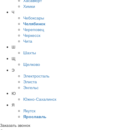
Хасавюрт
Химки
Ч
Чебоксары
Челябинск
Череповец
Черкесск
Чита
Ш
Шахты
Щ
Щелково
Э
Электросталь
Элиста
Энгельс
Ю
Южно-Сахалинск
Я
Якутск
Ярославль
Заказать звонок