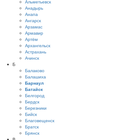
Альметьевск
Анадырь
Анапа
Ангарск
Арзамас
Армавир
Артём
Архангельск
Астрахань
Ачинск
Б
Балаково
Балашиха
Барнаул
Батайск
Белгород
Бердск
Березники
Бийск
Благовещенск
Братск
Брянск
В