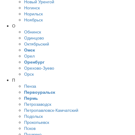
Новый Уренгой
Ногинск
Норильск
Ноябрьск
О
Обнинск
Одинцово
Октябрьский
Омск
Орел
Оренбург
Орехово-Зуево
Орск
П
Пенза
Первоуральск
Пермь
Петрозаводск
Петропавловск-Камчатский
Подольск
Прокопьевск
Псков
Пушкино