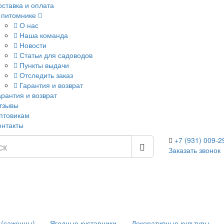
оставка и оплата
 питомнике
О нас
Наша команда
Новости
Статьи для садоводов
Пункты выдачи
Отследить заказ
Гарантия и возврат
арантия и возврат
тзывы
птовикам
онтакты
+7 (931) 009-2
Заказать звонок
 (саженцы)
Ягодные кустарники
Декоративные культуры