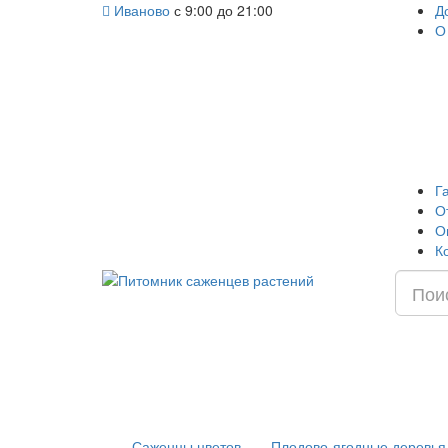
Иваново
с 9:00 до 21:00
Д
О
Г
О
О
К
Саженцы цветов
Плодово-ягодные деревья