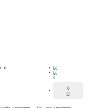
9-16
0
0
Хвойные растения
Горшечные растения