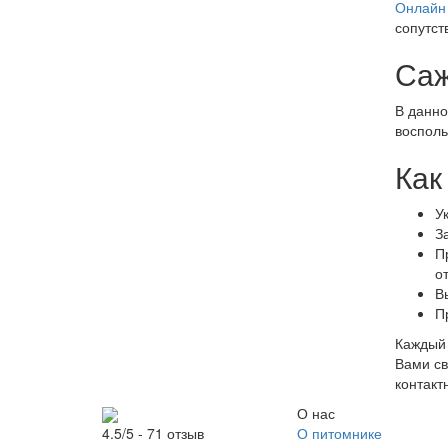
Онлайн 
сопутст
Саж
В данно
восполь
Как
У
З
П
о
В
П
Каждый 
Вами св
контакт
О нас
О питомнике
4.5/5 - 71 отзыв