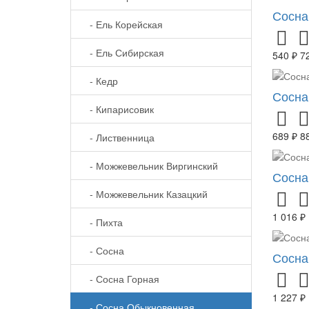
Сосна
- Ель Корейская
- Ель Сибирская
540 ₽
7
- Кедр
Сосна
- Кипарисовик
689 ₽
8
- Лиственница
- Можжевельник Виргинский
Сосна
- Можжевельник Казацкий
1 016 ₽
- Пихта
- Сосна
Сосна
- Сосна Горная
1 227 ₽
- Сосна Обыкновенная