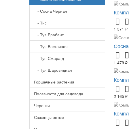
- Сосна Черная
Компл
- Тис
1 371 ₽
- Туя Брабант
Сосна
- Туя Восточная
- Туя Смарагд
1 479 ₽
- Туя Шаровидная
Компл
Горшечные растения
Полезности для садовода
2 165 ₽
Черенки
Компл
Саженцы оптом
Подвои