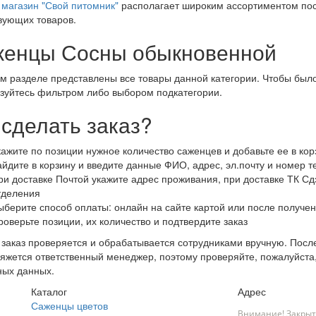
магазин "Свой питомник"
располагает широким ассортиментом пос
вующих товаров.
енцы Сосны обыкновенной
м разделе представлены все товары данной категории. Чтобы было
зуйтесь фильтром либо выбором подкатегории.
 сделать заказ?
кажите по позиции нужное количество саженцев и добавьте ее в кор
айдите в корзину и введите данные ФИО, адрес, эл.почту и номер 
ри доставке Почтой укажите адрес проживания, при доставке ТК Сдэ
тделения
ыберите способ оплаты: онлайн на сайте картой или после получен
роверьте позиции, их количество и подтвердите заказ
заказ проверяется и обрабатывается сотрудниками вручную. После
яжется ответственный менеджер, поэтому проверяйте, пожалуйста
ных данных.
Каталог
Адрес
Саженцы цветов
Внимание! Закрыт