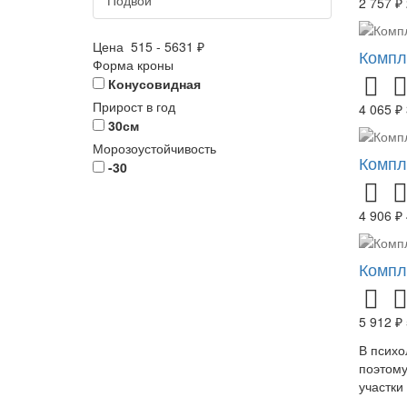
2 757 ₽
Цена
515
-
5631
₽
Компл
Форма кроны
Конусовидная
Прирост в год
4 065 ₽
30см
Морозоустойчивость
Компл
-30
4 906 ₽
Компл
5 912 ₽
В психо
поэтому
участки