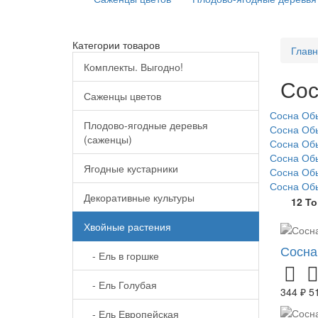
Категории товаров
Глав
Комплекты. Выгодно!
Сос
Саженцы цветов
Сосна Обы
Плодово-ягодные деревья
Сосна Обы
(саженцы)
Сосна Обы
Сосна Обы
Ягодные кустарники
Сосна Об
Сосна Обы
Декоративные культуры
12 Т
Хвойные растения
Сосна
- Ель в горшке
- Ель Голубая
344 ₽
5
- Ель Европейская