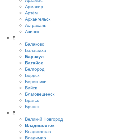
Арзамас
Армавир
Артём
Архангельск
Астрахань
Ачинск
Б
Балаково
Балашиха
Барнаул
Батайск
Белгород
Бердск
Березники
Бийск
Благовещенск
Братск
Брянск
В
Великий Новгород
Владивосток
Владикавказ
Владимир