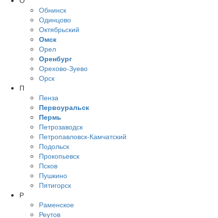
О
Обнинск
Одинцово
Октябрьский
Омск
Орел
Оренбург
Орехово-Зуево
Орск
П
Пенза
Первоуральск
Пермь
Петрозаводск
Петропавловск-Камчатский
Подольск
Прокопьевск
Псков
Пушкино
Пятигорск
Р
Раменское
Реутов