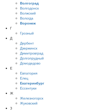
Волгоград
Волгодонск
Волжский
Вологда
Воронеж
Г
Грозный
Д
Дербент
Дзержинск
Димитровград
Долгопрудный
Домодедово
Е
Евпатория
Елец
Екатеринбург
Ессентуки
Ж
Железногорск
Жуковский
З