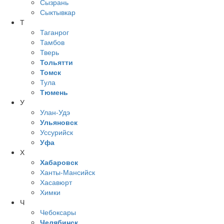
Сызрань
Сыктывкар
Т
Таганрог
Тамбов
Тверь
Тольятти
Томск
Тула
Тюмень
У
Улан-Удэ
Ульяновск
Уссурийск
Уфа
Х
Хабаровск
Ханты-Мансийск
Хасавюрт
Химки
Ч
Чебоксары
Челябинск