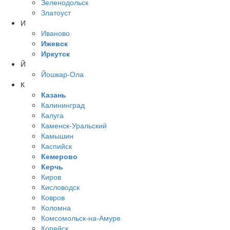
Зеленодольск
Златоуст
И
Иваново
Ижевск
Иркутск
Й
Йошкар-Ола
К
Казань
Калининград
Калуга
Каменск-Уральский
Камышин
Каспийск
Кемерово
Керчь
Киров
Кисловодск
Ковров
Коломна
Комсомольск-на-Амуре
Копейск