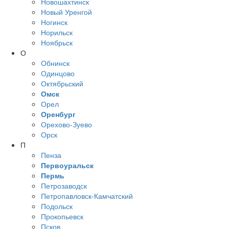
Новошахтинск
Новый Уренгой
Ногинск
Норильск
Ноябрьск
О
Обнинск
Одинцово
Октябрьский
Омск
Орел
Оренбург
Орехово-Зуево
Орск
П
Пенза
Первоуральск
Пермь
Петрозаводск
Петропавловск-Камчатский
Подольск
Прокопьевск
Псков