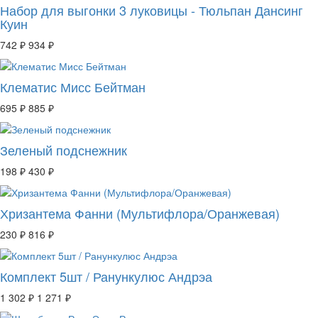
Набор для выгонки 3 луковицы - Тюльпан Дансинг
Куин
742 ₽
934 ₽
Клематис Мисс Бейтман
695 ₽
885 ₽
Зеленый подснежник
198 ₽
430 ₽
Хризантема Фанни (Мультифлора/Оранжевая)
230 ₽
816 ₽
Комплект 5шт / Ранункулюс Андрэа
1 302 ₽
1 271 ₽