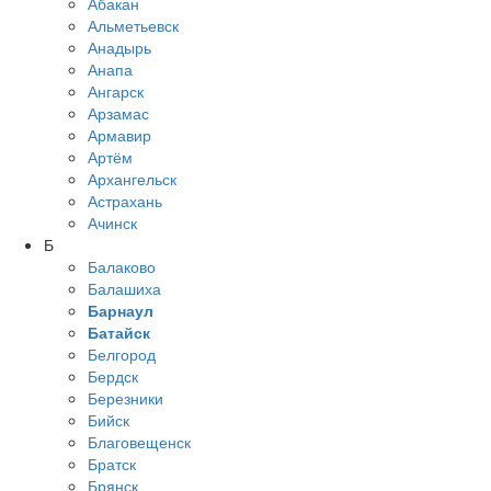
Абакан
Альметьевск
Анадырь
Анапа
Ангарск
Арзамас
Армавир
Артём
Архангельск
Астрахань
Ачинск
Б
Балаково
Балашиха
Барнаул
Батайск
Белгород
Бердск
Березники
Бийск
Благовещенск
Братск
Брянск