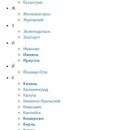
Ессентуки
Ж
Железногорск
Жуковский
З
Зеленодольск
Златоуст
И
Иваново
Ижевск
Иркутск
Й
Йошкар-Ола
К
Казань
Калининград
Калуга
Каменск-Уральский
Камышин
Каспийск
Кемерово
Керчь
Киров