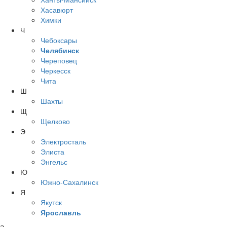
Хасавюрт
Химки
Ч
Чебоксары
Челябинск
Череповец
Черкесск
Чита
Ш
Шахты
Щ
Щелково
Э
Электросталь
Элиста
Энгельс
Ю
Южно-Сахалинск
Я
Якутск
Ярославль