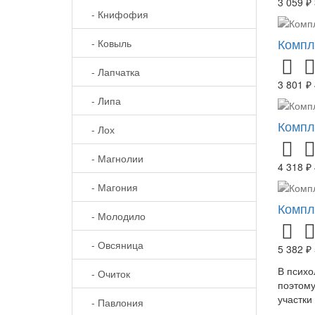
3 059 ₽
- Книфофия
Компл
- Ковыль
- Лапчатка
3 801 ₽
- Липа
Компл
- Лох
- Магнолии
4 318 ₽
- Магония
Компл
- Молодило
- Овсяница
5 382 ₽
В психо
- Очиток
поэтому
участки
- Павлония