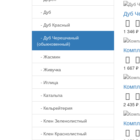
- Дуб
Дуб Ч
- Дуб Красный
1 346 ₽
- Дуб Черешчаный
(обыкновенный)
Компл
- Жасмин
1 667 ₽
- Живучка
- Иглица
Компл
- Катальпа
2 435 ₽
- Кельрейтерия
- Клен Зеленолистный
Компл
- Клен Краснолистный