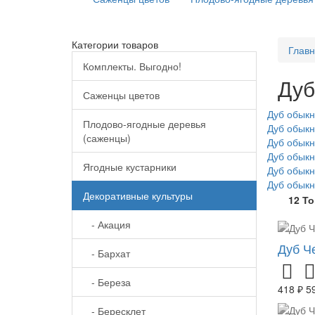
Категории товаров
Глав
Комплекты. Выгодно!
Дуб
Саженцы цветов
Дуб обыкн
Плодово-ягодные деревья
Дуб обыкн
(саженцы)
Дуб обыкн
Дуб обыкн
Ягодные кустарники
Дуб обыкн
Дуб обыкн
Декоративные культуры
12 Т
- Акация
Дуб Ч
- Бархат
- Береза
418 ₽
5
- Бересклет