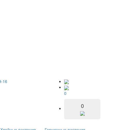
9-16
0
0
Хвойные растения
Горшечные растения