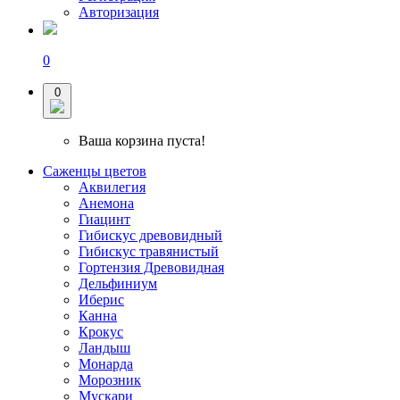
Авторизация
0
0
Ваша корзина пуста!
Саженцы цветов
Аквилегия
Анемона
Гиацинт
Гибискус древовидный
Гибискус травянистый
Гортензия Древовидная
Дельфиниум
Иберис
Канна
Крокус
Ландыш
Монарда
Морозник
Мускари