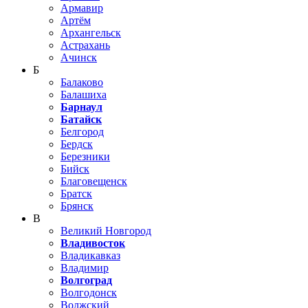
Армавир
Артём
Архангельск
Астрахань
Ачинск
Б
Балаково
Балашиха
Барнаул
Батайск
Белгород
Бердск
Березники
Бийск
Благовещенск
Братск
Брянск
В
Великий Новгород
Владивосток
Владикавказ
Владимир
Волгоград
Волгодонск
Волжский