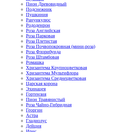
Пион Древовидный
Подснежник
Пушкиния
Ранункулюс
Рододенрон
Роза Английская
Роза Парковая
Роза Плетистая
Роза Почвопокровная (мини-роза)
Роза Флорибунда
Роза Штамбовая
Ромашка
Хризантема Крупноцветковая
Хризантема Мультифлора
Хризантема Среднецветковая
Царская корона
Эхинацея
Гортензия
Пион Травянистый
Роза Чайно-Гибридная
Георгин
Астра
Гладиолус
Дейция
Ирис