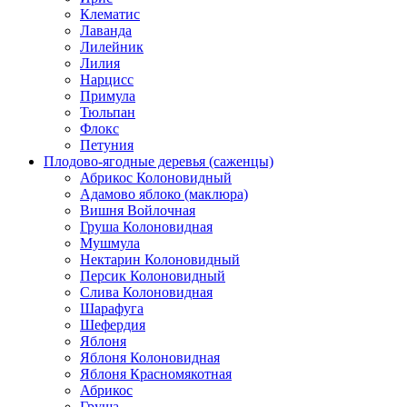
Клематис
Лаванда
Лилейник
Лилия
Нарцисс
Примула
Тюльпан
Флокс
Петуния
Плодово-ягодные деревья (саженцы)
Абрикос Колоновидный
Адамово яблоко (маклюра)
Вишня Войлочная
Груша Колоновидная
Мушмула
Нектарин Колоновидный
Персик Колоновидный
Слива Колоновидная
Шарафуга
Шефердия
Яблоня
Яблоня Колоновидная
Яблоня Красномякотная
Абрикос
Груша