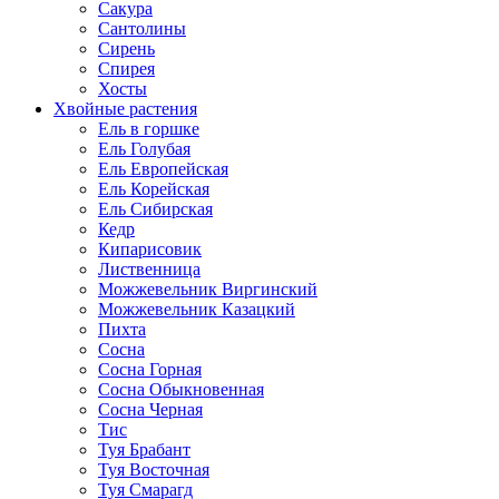
Сакура
Сантолины
Сирень
Спирея
Хосты
Хвойные растения
Ель в горшке
Ель Голубая
Ель Европейская
Ель Корейская
Ель Сибирская
Кедр
Кипарисовик
Лиственница
Можжевельник Виргинский
Можжевельник Казацкий
Пихта
Сосна
Сосна Горная
Сосна Обыкновенная
Сосна Черная
Тис
Туя Брабант
Туя Восточная
Туя Смарагд