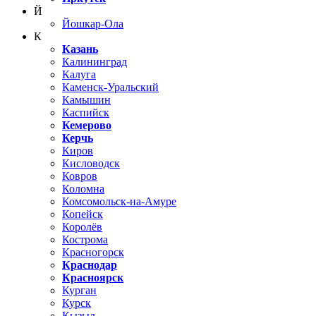
Й
Йошкар-Ола
К
Казань
Калининград
Калуга
Каменск-Уральский
Камышин
Каспийск
Кемерово
Керчь
Киров
Кисловодск
Ковров
Коломна
Комсомольск-на-Амуре
Копейск
Королёв
Кострома
Красногорск
Краснодар
Красноярск
Курган
Курск
Кызыл