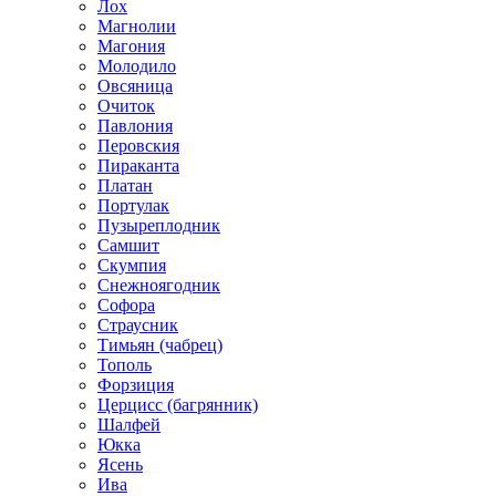
Лох
Магнолии
Магония
Молодило
Овсяница
Очиток
Павлония
Перовския
Пираканта
Платан
Портулак
Пузыреплодник
Самшит
Скумпия
Снежноягодник
Софора
Страусник
Тимьян (чабрец)
Тополь
Форзиция
Церцисс (багрянник)
Шалфей
Юкка
Ясень
Ива