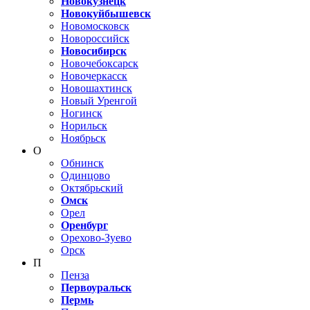
Новокузнецк
Новокуйбышевск
Новомосковск
Новороссийск
Новосибирск
Новочебоксарск
Новочеркасск
Новошахтинск
Новый Уренгой
Ногинск
Норильск
Ноябрьск
О
Обнинск
Одинцово
Октябрьский
Омск
Орел
Оренбург
Орехово-Зуево
Орск
П
Пенза
Первоуральск
Пермь