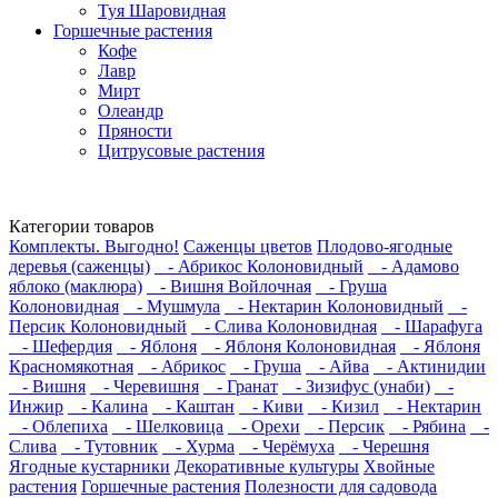
Туя Шаровидная
Горшечные растения
Кофе
Лавр
Мирт
Олеандр
Пряности
Цитрусовые растения
Категории товаров
Комплекты. Выгодно!
Саженцы цветов
Плодово-ягодные
деревья (саженцы)
- Абрикос Колоновидный
- Адамово
яблоко (маклюра)
- Вишня Войлочная
- Груша
Колоновидная
- Мушмула
- Нектарин Колоновидный
-
Персик Колоновидный
- Слива Колоновидная
- Шарафуга
- Шефердия
- Яблоня
- Яблоня Колоновидная
- Яблоня
Красномякотная
- Абрикос
- Груша
- Айва
- Актинидии
- Вишня
- Черевишня
- Гранат
- Зизифус (унаби)
-
Инжир
- Калина
- Каштан
- Киви
- Кизил
- Нектарин
- Облепиха
- Шелковица
- Орехи
- Персик
- Рябина
-
Слива
- Тутовник
- Хурма
- Черёмуха
- Черешня
Ягодные кустарники
Декоративные культуры
Хвойные
растения
Горшечные растения
Полезности для садовода