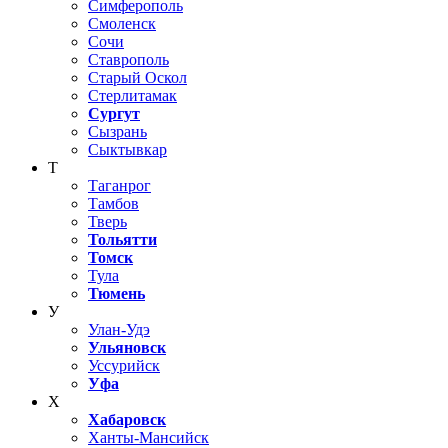
Симферополь
Смоленск
Сочи
Ставрополь
Старый Оскол
Стерлитамак
Сургут
Сызрань
Сыктывкар
Т
Таганрог
Тамбов
Тверь
Тольятти
Томск
Тула
Тюмень
У
Улан-Удэ
Ульяновск
Уссурийск
Уфа
Х
Хабаровск
Ханты-Мансийск