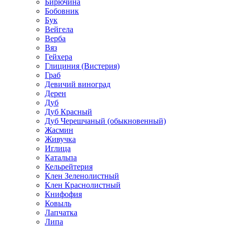
Бирючина
Бобовник
Бук
Вейгела
Верба
Вяз
Гейхера
Глициния (Вистерия)
Граб
Девичий виноград
Дерен
Дуб
Дуб Красный
Дуб Черешчаный (обыкновенный)
Жасмин
Живучка
Иглица
Катальпа
Кельрейтерия
Клен Зеленолистный
Клен Краснолистный
Книфофия
Ковыль
Лапчатка
Липа