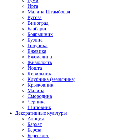
Гуми
Ирга
Малина Штамбовая
Ругоза
Виноград
Барбарис
Боярышник
Бузина
Голубика
Ежевика
Ежемалина
Жимолость
Йошта
Кизильник
Клубника (земляника)
Крыжовник
Малина
Смородина
Черника
Шиповник
Декоративные культуры
Акация
Бархат
Береза
Бересклет