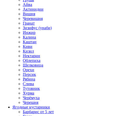
Айва
Актинидии
Вишня
Черевишня
Гранат
Зизифус (унаби)
Инжир
Калина
Каштан
Киви
Кизил
Нектарин
Облепиха
Шелковица
Орехи
Персик
Рябина
Слива
Тутовник
Хурма
Черёмуха
Черешня
Ягодные кустарники
Барбарис от 5 лет