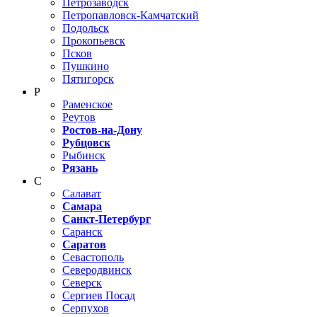
Петрозаводск
Петропавловск-Камчатский
Подольск
Прокопьевск
Псков
Пушкино
Пятигорск
Р
Раменское
Реутов
Ростов-на-Дону
Рубцовск
Рыбинск
Рязань
С
Салават
Самара
Санкт-Петербург
Саранск
Саратов
Севастополь
Северодвинск
Северск
Сергиев Посад
Серпухов