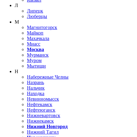
Л
Липецк
Люберцы
М
Магнитогорск
Майкоп
Махачкала
Миасс
Москва
Мурманск
Муром
Мытищи
Н
Набережные Челны
Назрань
Нальчик
Находка
Невинномысск
Нефтекамск
Нефтеюганск
Нижневартовск
Нижнекамск
Нижний Новгород
Нижний Тагил