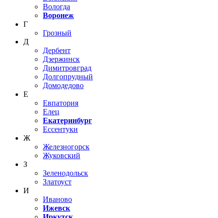
Вологда
Воронеж
Г
Грозный
Д
Дербент
Дзержинск
Димитровград
Долгопрудный
Домодедово
Е
Евпатория
Елец
Екатеринбург
Ессентуки
Ж
Железногорск
Жуковский
З
Зеленодольск
Златоуст
И
Иваново
Ижевск
Иркутск