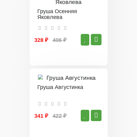
Груша Осенняя
Яковлева
328 ₽
406 ₽
Груша Августинка
341 ₽
422 ₽