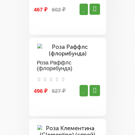
467 ₽
602 ₽
Роза Раффлс
(флорибунда)
496 ₽
627 ₽