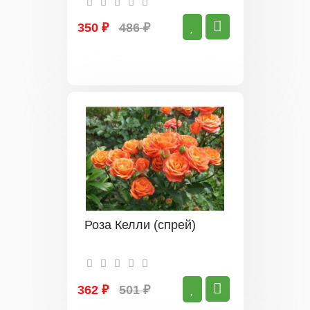
350 ₽
486 ₽
Роза Келли (спрей)
362 ₽
501 ₽