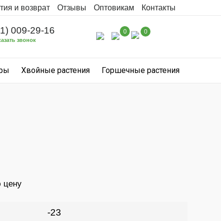
тия и возврат
Отзывы
Оптовикам
Контакты
31) 009-29-16
0
0
казать звонок
уры
Хвойные растения
Горшечные растения
ю цену
-23