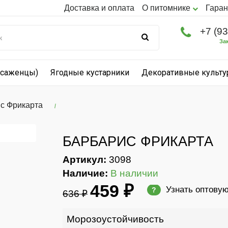
Доставка и оплата
О питомнике
Гаран
+7 (9
За
(саженцы)
Ягодные кустарники
Декоративные культ
с Фрикарта
БАРБАРИС ФРИКАРТА
Артикул:
3098
Наличие:
В наличии
459 ₽
Узнать оптову
?
636 ₽
Морозоустойчивость