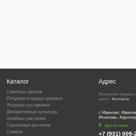
Каталог
Адрес
Саженцы цветов
Внимание! Закрыто 
Плодово-ягодные деревья
меню -
Контакты
Ягодные кустарники
Декоративные культуры
г. Иваново, Иванов
Игнатово, Аэропор
Хвойные растения
Горшечные растения
Другой город
Семена
+7 (931) 009-